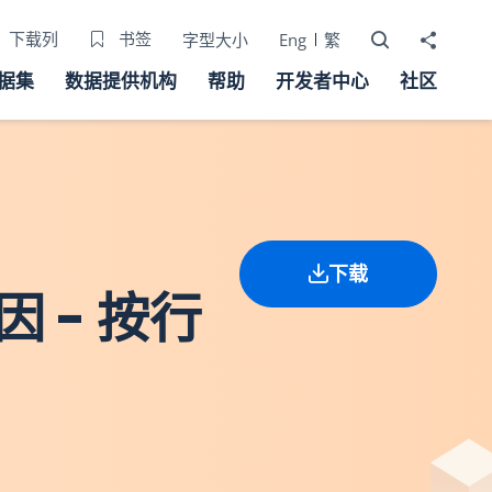
打开搜寻器
分享至
下载列
书签
字型大小
Eng
繁
据集
数据提供机构
帮助
开发者中心
社区
下载
 - 按行