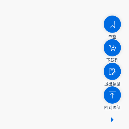
书签
下载列
提出意见
回到顶部
显示 /