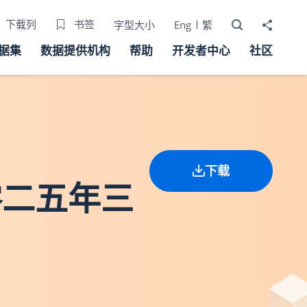
打开搜寻器
分享至
下载列
书签
字型大小
Eng
繁
据集
数据提供机构
帮助
开发者中心
社区
下载
零二五年三