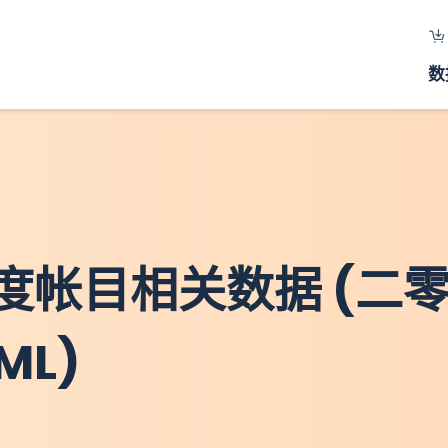
数
度帐目相关数据 (二
ML)