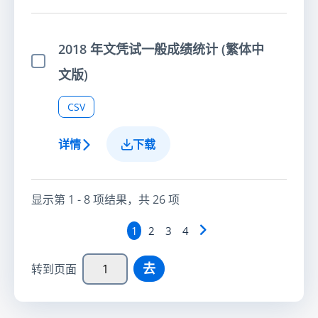
2018 年文凭试一般成绩统计 (繁体中
选择项目
文版)
CSV
详情
下载
显示第
1 - 8
项结果，共
26
项
1
2
3
4
去
转到页面