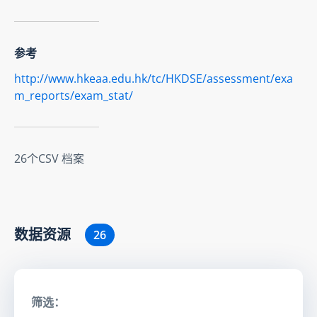
参考
http://www.hkeaa.edu.hk/tc/HKDSE/assessment/exa
m_reports/exam_stat/
26个CSV 档案
数据资源
26
筛选：