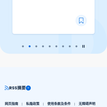
下统计： - 一般成绩统计 - 最佳五
科的成绩表现 - 符合副学位课程入
学要求／应征有关公务员职位的成
绩统计及积点分布 - 符合大学或院
校入学要求的成绩统计及积点分布
- 特殊需要考生的成绩统计 - 两个
语文科的等级分布 - 数学必修部分
播放幻灯片
暂停幻灯片
及延伸部分的等级分布 - 成绩达最
高等级的统计
RSS摘要
网页指南
私隐政策
使用条款及条件
无障碍声明