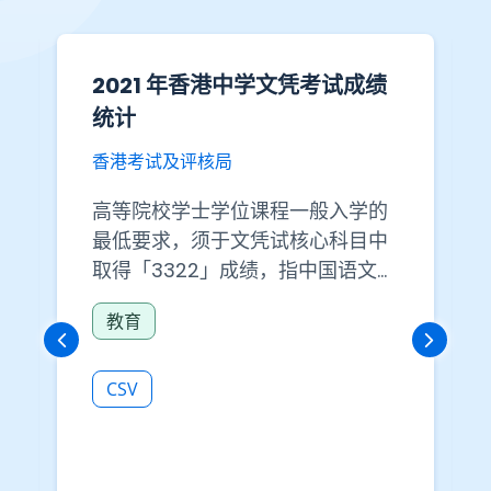
2021 年香港中学文凭考试成绩
统计
香港考试及评核局
高等院校学士学位课程一般入学的
最低要求，须于文凭试核心科目中
取得「3322」成绩，指中国语文科
及英国语文科均取得 3 级成绩，而
教育
数学必修部分及通识教育科则取得
2 级成绩。部分课程更要求于核心
科目中取得「3332」成绩，指中国
CSV
语文科、英国语文科及数学必修部
分均取得 3 级成绩，而通识教育科
则取得 2 级成绩。 此数据集包括以