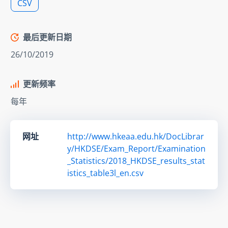
CSV
最后更新日期
26/10/2019
更新频率
每年
网址
http://www.hkeaa.edu.hk/DocLibrar
y/HKDSE/Exam_Report/Examination
_Statistics/2018_HKDSE_results_stat
istics_table3l_en.csv