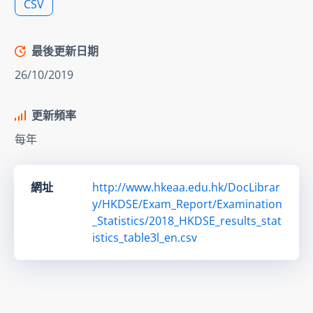
CSV
最後更新日期
26/10/2019
更新頻率
每年
網址
http://www.hkeaa.edu.hk/DocLibrar
y/HKDSE/Exam_Report/Examination
_Statistics/2018_HKDSE_results_stat
istics_table3l_en.csv