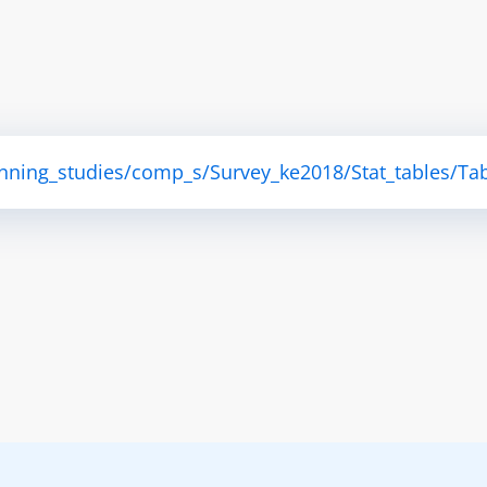
anning_studies/comp_s/Survey_ke2018/Stat_tables/Tab