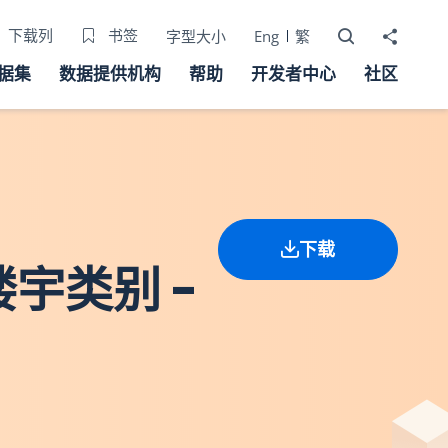
打开搜寻器
分享至
下载列
书签
字型大小
Eng
繁
据集
数据提供机构
帮助
开发者中心
社区
下载
楼宇类别 -