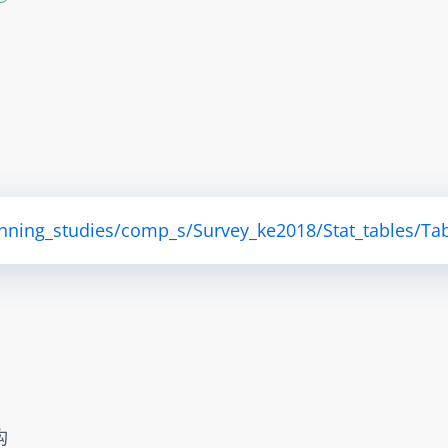
anning_studies/comp_s/Survey_ke2018/Stat_tables/Tab
构