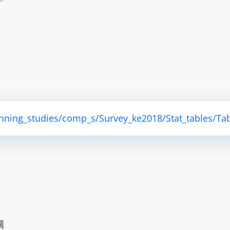
anning_studies/comp_s/Survey_ke2018/Stat_tables/Tab
構