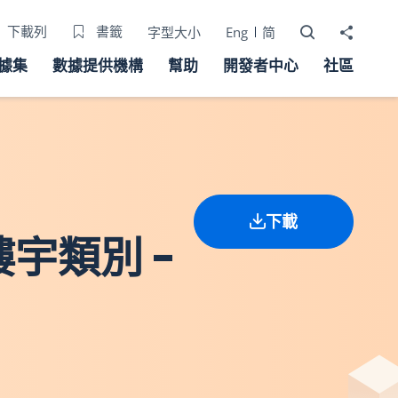
打開搜尋器
分享至
下載列
書籤
字型大小
Eng
简
據集
數據提供機構
幫助
開發者中心
社區
下載
樓宇類別 -