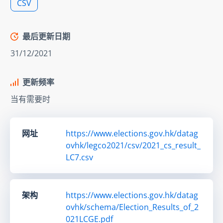
CSV
最后更新日期
31/12/2021
更新频率
当有需要时
网址
https://www.elections.gov.hk/datag
ovhk/legco2021/csv/2021_cs_result_
LC7.csv
架构
https://www.elections.gov.hk/datag
ovhk/schema/Election_Results_of_2
021LCGE.pdf