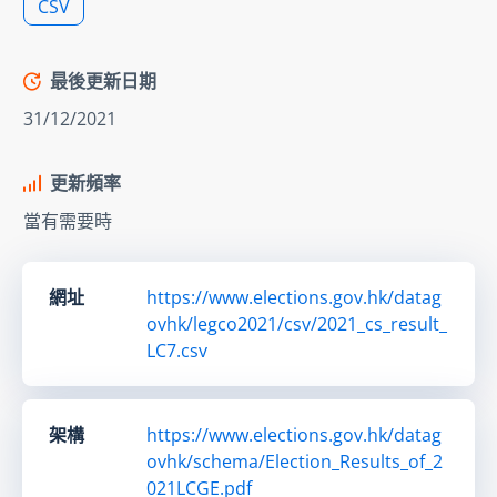
CSV
最後更新日期
31/12/2021
更新頻率
當有需要時
網址
https://www.elections.gov.hk/datag
ovhk/legco2021/csv/2021_cs_result_
LC7.csv
架構
https://www.elections.gov.hk/datag
ovhk/schema/Election_Results_of_2
021LCGE.pdf