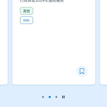
政府統計處
主題性住戶統計調查 - 從事經濟活動人
士的培訓需要〔統計報告〕
其他
CSV
XLSX
播放幻燈片
暫停幻燈片