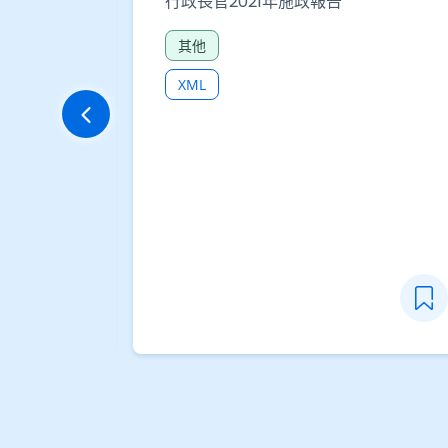
發人員數目
政府統計處
香港創新活動統計數字 - 表 710-
86109：按職能類別及選定行業組別劃
分的工商機構的研發人員數目
科技及廣播
CSV
JSON
XLSX
提供API