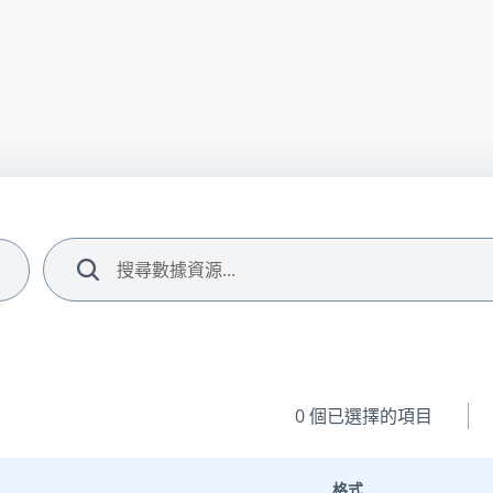
搜尋
0
個已選擇的項目
格式