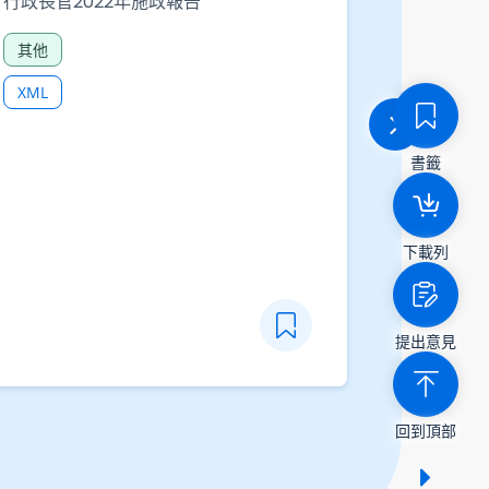
行政長官2
有關資訊科技及創新活動的專題文章 -
其他
香港創新活動統計數字
XML
科技及廣播
CSV
XLSX
書籤
下載列
提出意見
回到頂部
顯示 /