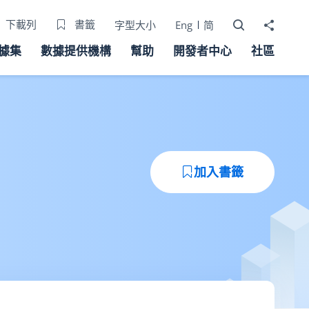
打開搜尋器
分享至
下載列
書籤
字型大小
Eng
简
據集
數據提供機構
幫助
開發者中心
社區
加入書籤