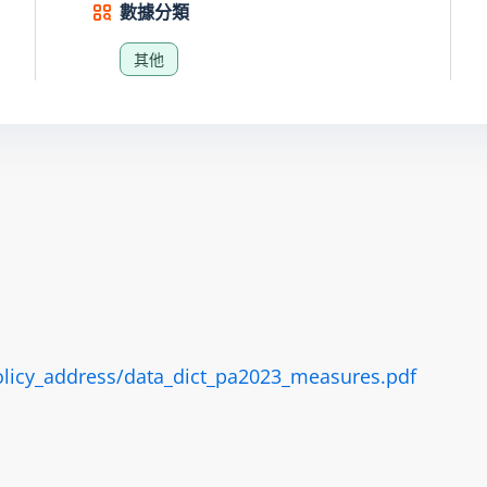
數據分類
其他
olicy_address/data_dict_pa2023_measures.pdf