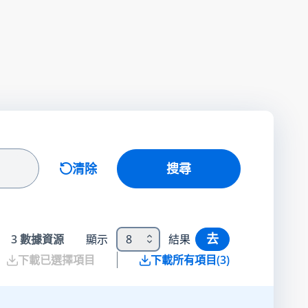
清除
搜尋
去
3
數據資源
顯示
8
結果
下載已選擇項目
下載所有項目
(
3
)