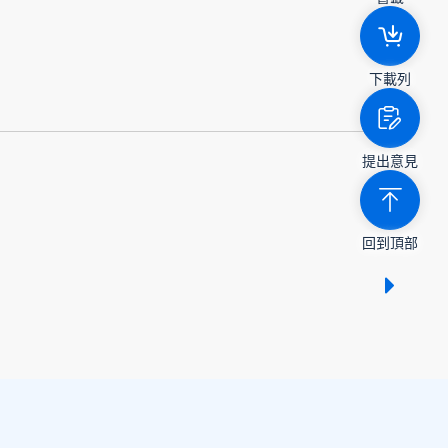
下載列
提出意見
回到頂部
顯示 /