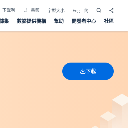
打開搜尋器
分享至
下載列
書籤
字型大小
Eng
简
據集
數據提供機構
幫助
開發者中心
社區
下載