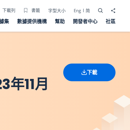
打開搜尋器
分享至
下載列
書籤
字型大小
Eng
简
據集
數據提供機構
幫助
開發者中心
社區
下載
年11月