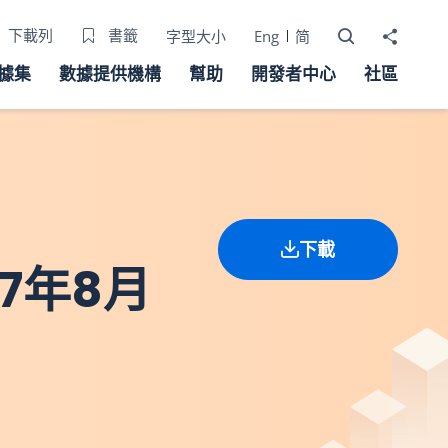
打開搜尋器
分享至
下載列
書籤
字型大小
Eng
简
據集
數據提供機構
幫助
開發者中心
社區
下載
7年8月