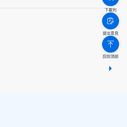
下載列
提出意見
回到頂部
顯示 /