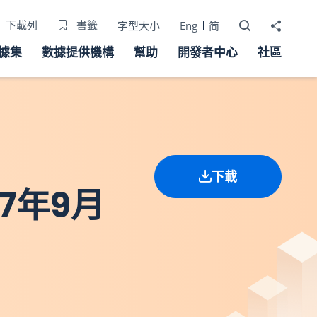
打開搜尋器
分享至
下載列
書籤
字型大小
Eng
简
據集
數據提供機構
幫助
開發者中心
社區
下載
7年9月