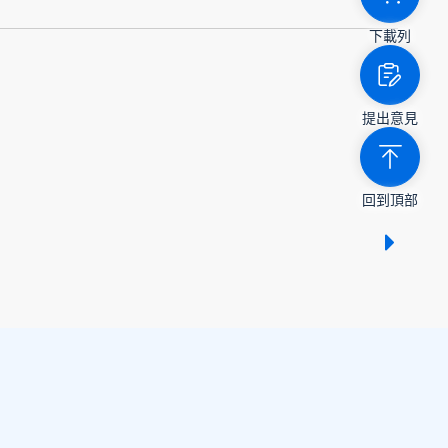
下載列
提出意見
回到頂部
顯示 /