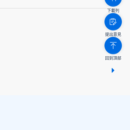
下載列
提出意見
回到頂部
顯示 /