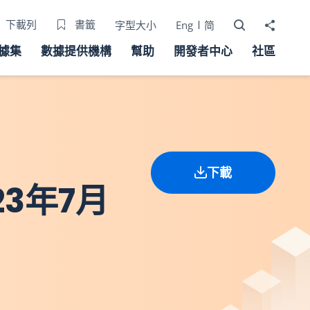
打開搜尋器
分享至
下載列
書籤
字型大小
Eng
简
據集
數據提供機構
幫助
開發者中心
社區
下載
3年7月