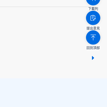
下載列
提出意見
回到頂部
顯示 /