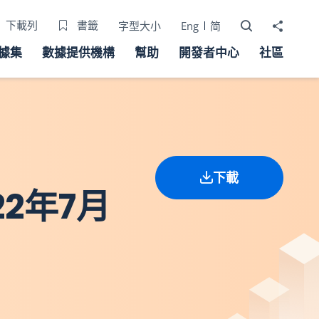
打開搜尋器
分享至
下載列
書籤
字型大小
Eng
简
據集
數據提供機構
幫助
開發者中心
社區
下載
2年7月