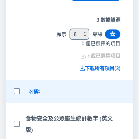
3
數據資源
去
顯示
8
結果
0
個已選擇的項目
下載已選擇項目
下載所有項目
(
3
)
名稱
選擇全部項目
食物安全及公眾衞生統計數字 (英文
選擇項目
版)