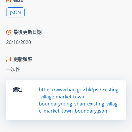
JSON
最後更新日期
20/10/2020
更新頻率
一次性
網址
https://www.had.gov.hk/psi/existing
-village-market-town-
boundary/ping_shan_existing_villag
e_market_town_boundary.json