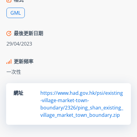
GML
最後更新日期
29/04/2023
更新頻率
一次性
網址
https://www.had.gov.hk/psi/existing
-village-market-town-
boundary/2326/ping_shan_existing_
village_market_town_boundary.zip