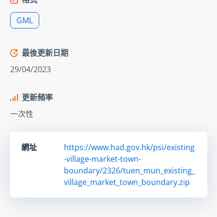
GML
最後更新日期
29/04/2023
更新頻率
一次性
網址
https://www.had.gov.hk/psi/existing
-village-market-town-
boundary/2326/tuen_mun_existing_
village_market_town_boundary.zip