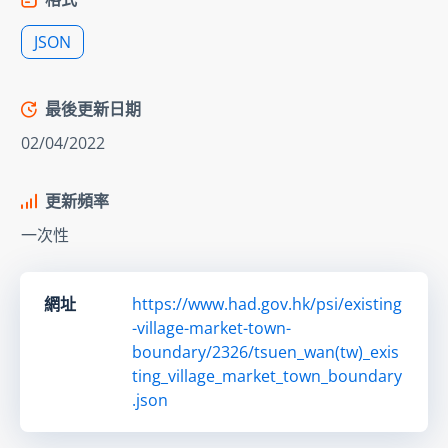
JSON
最後更新日期
02/04/2022
更新頻率
一次性
網址
https://www.had.gov.hk/psi/existing
-village-market-town-
boundary/2326/tsuen_wan(tw)_exis
ting_village_market_town_boundary
.json