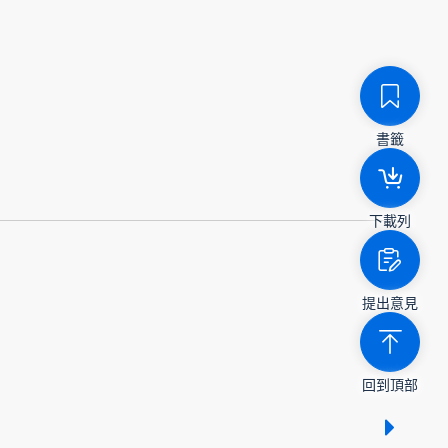
書籤
下載列
提出意見
回到頂部
顯示 /