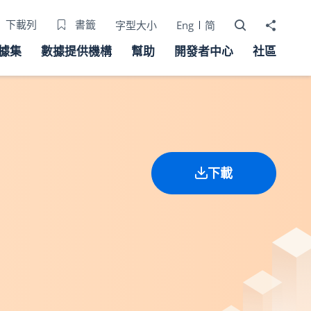
打開搜尋器
分享至
下載列
書籤
字型大小
Eng
简
據集
數據提供機構
幫助
開發者中心
社區
下載