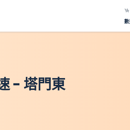
數
 - 塔門東