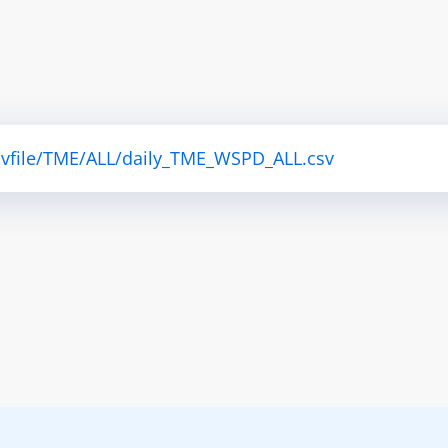
csvfile/TME/ALL/daily_TME_WSPD_ALL.csv