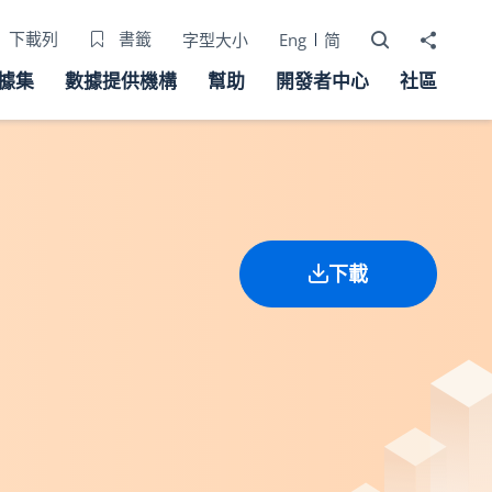
打開搜尋器
分享至
下載列
書籤
字型大小
Eng
简
據集
數據提供機構
幫助
開發者中心
社區
下載