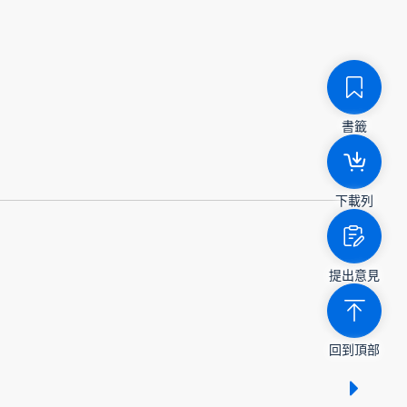
書籤
下載列
提出意見
回到頂部
顯示 /