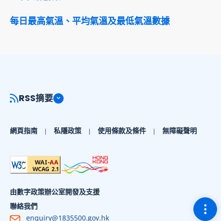
每日最高氣溫、平均氣溫及最低氣溫數據
RSS摘要
網頁指南
私隱政策
使用條款及條件
無障礙聲明
由數字政策辦公室開發及支援
切換
聯絡我們
enquiry@1835500.gov.hk