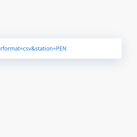
&rformat=csv&station=PEN