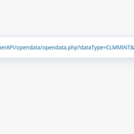
atherAPI/opendata/opendata.php?dataType=CLMMINT