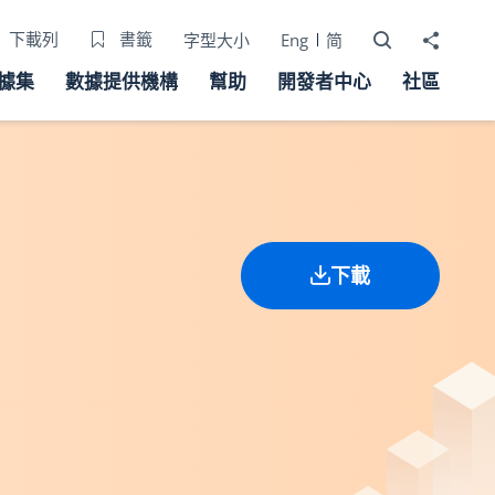
打開搜尋器
分享至
下載列
書籤
字型大小
Eng
简
據集
數據提供機構
幫助
開發者中心
社區
下載