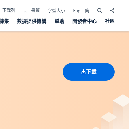
打開搜尋器
分享至
下載列
書籤
字型大小
Eng
简
據集
數據提供機構
幫助
開發者中心
社區
下載