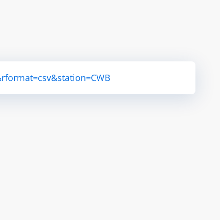
&rformat=csv&station=CWB