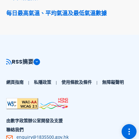
每日最高氣溫、平均氣溫及最低氣溫數據
RSS摘要
網頁指南
私隱政策
使用條款及條件
無障礙聲明
由數字政策辦公室開發及支援
切換
聯絡我們
enquiry@1835500.gov.hk