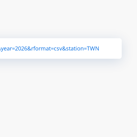
P&year=2026&rformat=csv&station=TWN