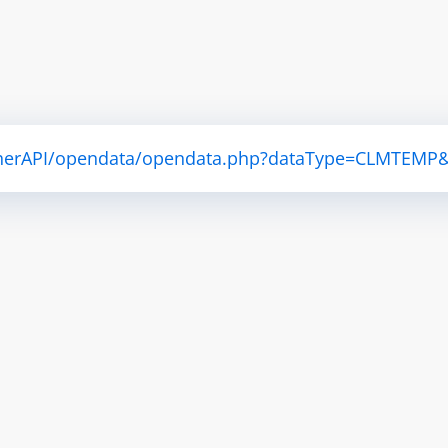
eatherAPI/opendata/opendata.php?dataType=CLMTEM