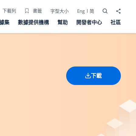
打開搜尋器
分享至
下載列
書籤
字型大小
Eng
简
據集
數據提供機構
幫助
開發者中心
社區
下載