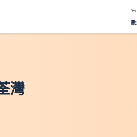
數
 荃灣