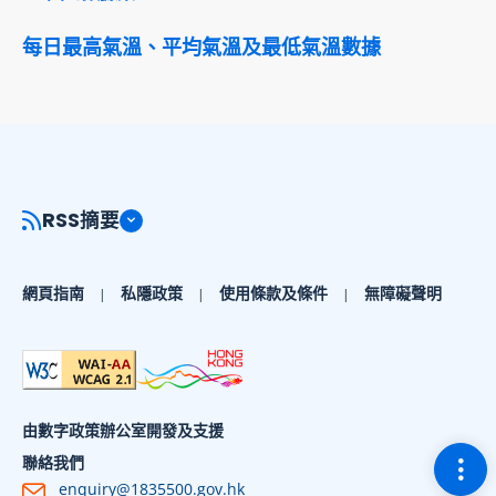
每日最高氣溫、平均氣溫及最低氣溫數據
RSS摘要
網頁指南
私隱政策
使用條款及條件
無障礙聲明
由數字政策辦公室開發及支援
切換
聯絡我們
enquiry@1835500.gov.hk