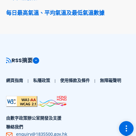
每日最高氣溫、平均氣溫及最低氣溫數據
RSS摘要
網頁指南
私隱政策
使用條款及條件
無障礙聲明
由數字政策辦公室開發及支援
切換
聯絡我們
enquiry@1835500.gov.hk