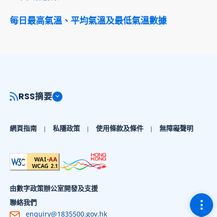
每日最高氣溫、平均氣溫及最低氣溫數據
RSS摘要
網頁指南
私隱政策
使用條款及條件
無障礙聲明
由數字政策辦公室開發及支援
切換
聯絡我們
enquiry@1835500.gov.hk