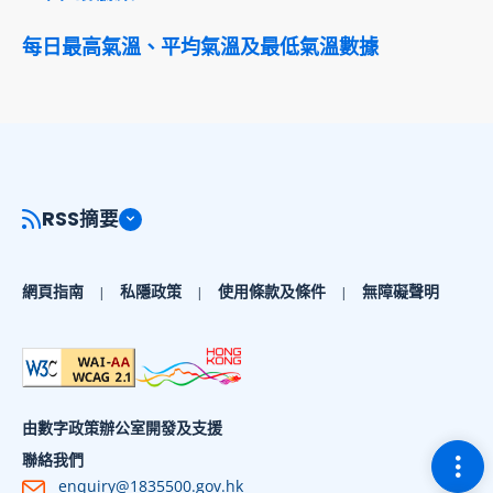
每日最高氣溫、平均氣溫及最低氣溫數據
RSS摘要
網頁指南
私隱政策
使用條款及條件
無障礙聲明
由數字政策辦公室開發及支援
切換
聯絡我們
enquiry@1835500.gov.hk