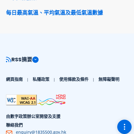
每日最高氣溫、平均氣溫及最低氣溫數據
RSS摘要
網頁指南
私隱政策
使用條款及條件
無障礙聲明
由數字政策辦公室開發及支援
切換
聯絡我們
enquiry@1835500.gov.hk