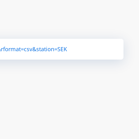
rformat=csv&station=SEK