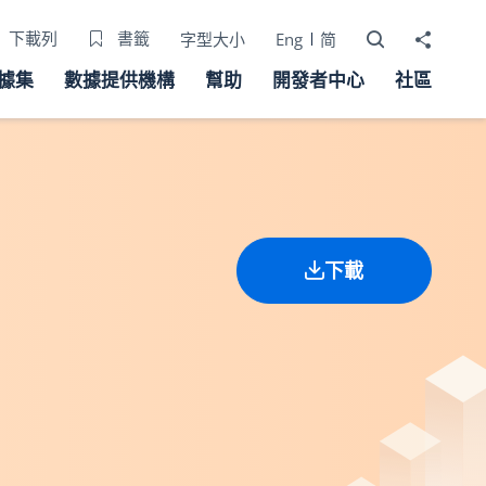
打開搜尋器
分享至
下載列
書籤
字型大小
Eng
简
據集
數據提供機構
幫助
開發者中心
社區
下載