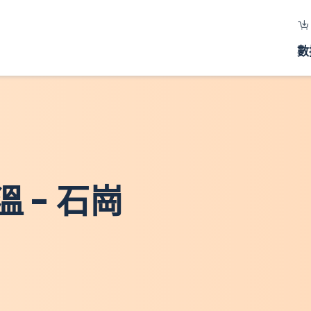
數
 - 石崗