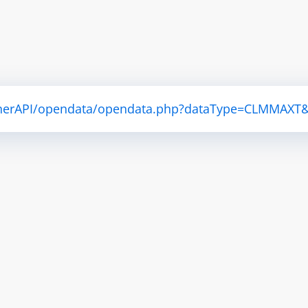
atherAPI/opendata/opendata.php?dataType=CLMMAXT&