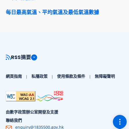
每日最高氣溫、平均氣溫及最低氣溫數據
RSS摘要
網頁指南
私隱政策
使用條款及條件
無障礙聲明
由數字政策辦公室開發及支援
切換
聯絡我們
enquiry@1835500.gov.hk