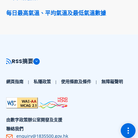
每日最高氣溫、平均氣溫及最低氣溫數據
RSS摘要
網頁指南
私隱政策
使用條款及條件
無障礙聲明
由數字政策辦公室開發及支援
切換
聯絡我們
enquiry@1835500.gov.hk