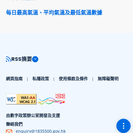
每日最高氣溫、平均氣溫及最低氣溫數據
RSS摘要
網頁指南
私隱政策
使用條款及條件
無障礙聲明
由數字政策辦公室開發及支援
切換
聯絡我們
enquiry@1835500.gov.hk