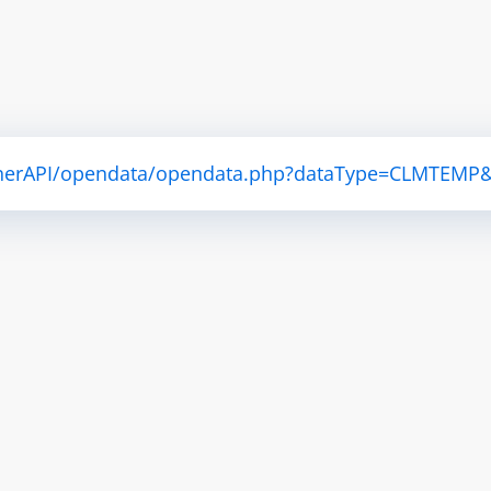
atherAPI/opendata/opendata.php?dataType=CLMTEMP