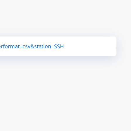
&rformat=csv&station=SSH