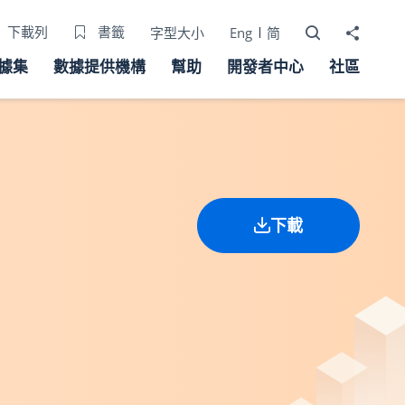
打開搜尋器
分享至
下載列
書籤
字型大小
Eng
简
據集
數據提供機構
幫助
開發者中心
社區
下載