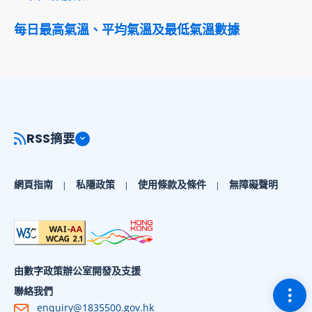
每日最高氣溫、平均氣溫及最低氣溫數據
RSS摘要
網頁指南
私隱政策
使用條款及條件
無障礙聲明
由數字政策辦公室開發及支援
切換
聯絡我們
enquiry@1835500.gov.hk