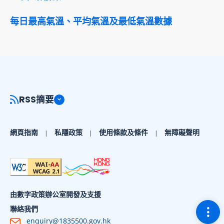
每日最高氣溫、平均氣溫及最低氣溫數據
RSS摘要
網頁指南
私隱政策
使用條款及條件
無障礙聲明
由數字政策辦公室開發及支援
切換
聯絡我們
enquiry@1835500.gov.hk