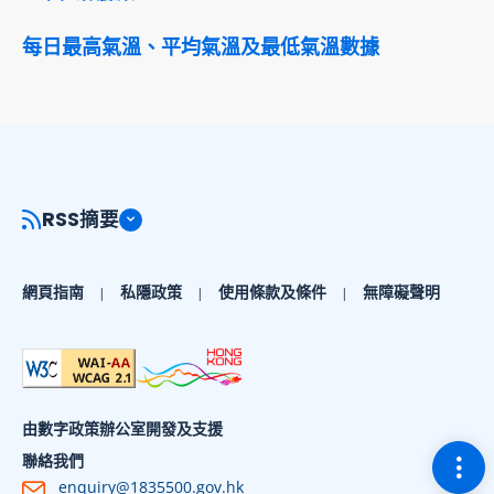
每日最高氣溫、平均氣溫及最低氣溫數據
RSS摘要
網頁指南
私隱政策
使用條款及條件
無障礙聲明
由數字政策辦公室開發及支援
切換
聯絡我們
enquiry@1835500.gov.hk