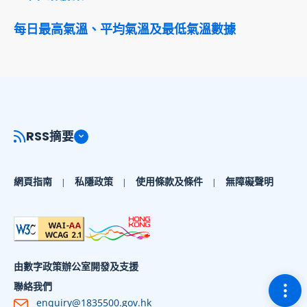
每日最高氣溫、平均氣溫及最低氣溫數據
RSS摘要
網頁指南
私隱政策
使用條款及條件
無障礙聲明
由數字政策辦公室開發及支援
切換
聯絡我們
enquiry@1835500.gov.hk