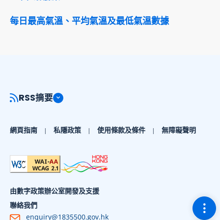
每日最高氣溫、平均氣溫及最低氣溫數據
RSS摘要
網頁指南
私隱政策
使用條款及條件
無障礙聲明
由數字政策辦公室開發及支援
切換
聯絡我們
enquiry@1835500.gov.hk