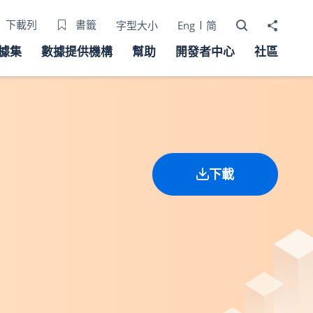
打開搜尋器
分享至
下載列
書籤
字型大小
Eng
简
據集
數據提供機構
幫助
開發者中心
社區
下載