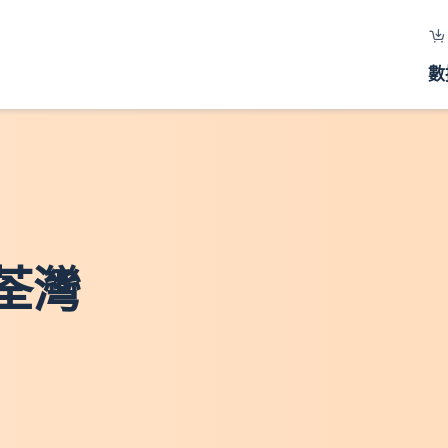
數
 荃灣