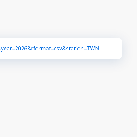
T&year=2026&rformat=csv&station=TWN