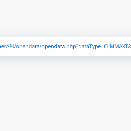
eatherAPI/opendata/opendata.php?dataType=CLMMAX