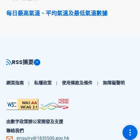
每日最高氣溫、平均氣溫及最低氣溫數據
RSS摘要
網頁指南
私隱政策
使用條款及條件
無障礙聲明
由數字政策辦公室開發及支援
切換
聯絡我們
enquiry@1835500.gov.hk