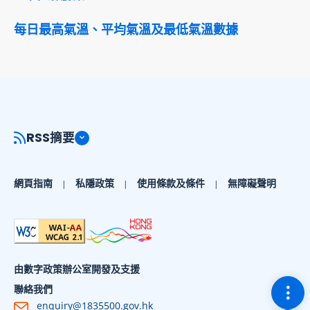
每日最高氣溫、平均氣溫及最低氣溫數據
RSS摘要
網頁指南
私隱政策
使用條款及條件
無障礙聲明
由數字政策辦公室開發及支援
切換
聯絡我們
enquiry@1835500.gov.hk