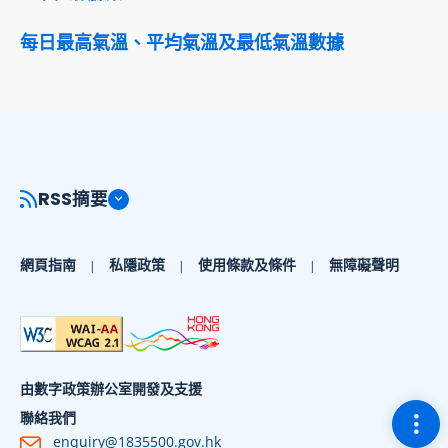
每日最高氣溫、平均氣溫及最低氣溫數據
RSS摘要
網頁指南
私隱政策
使用條款及條件
無障礙聲明
由數字政策辦公室開發及支援
切換
聯絡我們
enquiry@1835500.gov.hk