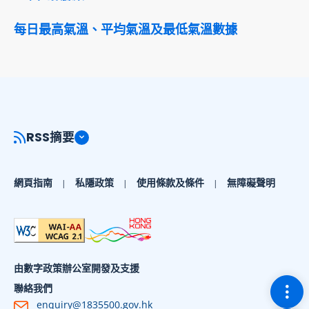
每日最高氣溫、平均氣溫及最低氣溫數據
RSS摘要
網頁指南
私隱政策
使用條款及條件
無障礙聲明
由數字政策辦公室開發及支援
切換
聯絡我們
enquiry@1835500.gov.hk