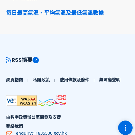
每日最高氣溫、平均氣溫及最低氣溫數據
RSS摘要
網頁指南
私隱政策
使用條款及條件
無障礙聲明
由數字政策辦公室開發及支援
切換
聯絡我們
enquiry@1835500.gov.hk